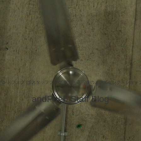
アンドフェブ の スタッフブログ 東京・高円寺のメンズセレクトショッ
andPheb Staff Blog