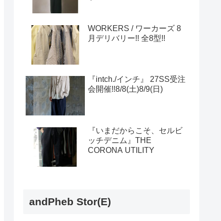
WORKERS / ワーカーズ 8
月デリバリー!! 全8型!!
『intch./インチ』 27SS受注
会開催!!8/8(土)8/9(日)
『いまだからこそ、セルビ
ッチデニム』THE
CORONA UTILITY
andPheb Stor(E)