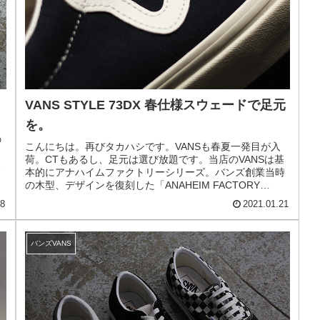
VANS STYLE 73DX 春仕様スウェードで足元
を。
の
こんにちは。再びタカハシです。VANSも春夏一発目が入
ま
荷。CTもあるし、足元は選び放題です。当店のVANSは基
こ
本的にアナハイムファクトリーシリーズ。バンズ創業当時
の木型、デザインを復刻した「ANAHEIM FACTORY
COLLECTIO...
08
2021.01.21
バンズVANS