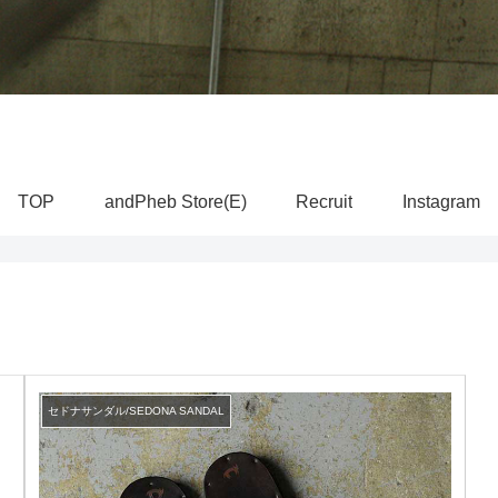
TOP
andPheb Store(E)
Recruit
Instagram
セドナサンダル/SEDONA SANDAL