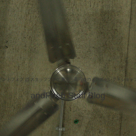
アンドフェブ の スタッフブログ 東京・高円寺のメンズセレクトショッ
andPheb Staff Blog