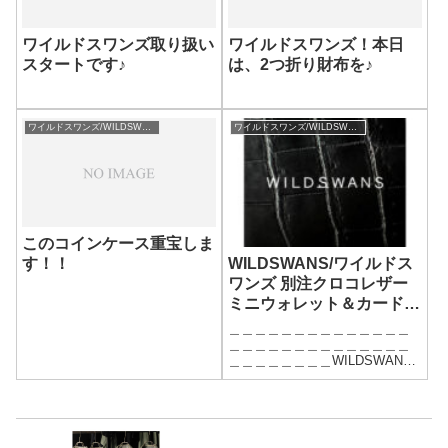
ワイルドスワンズ取り扱い
ワイルドスワンズ！本日
スタートです♪
は、2つ折り財布を♪
ワイルドスワンズ/WILDSWANS
ワイルドスワンズ/WILDSWANS
このコインケース重宝しま
す！！
WILDSWANS/ワイルドス
ワンズ 別注クロコレザー
ミニウォレット＆カードケ
ース受注会 10/3(火)より開
＿＿＿＿＿＿＿＿＿＿＿＿＿＿
催。
＿＿＿＿＿＿＿＿＿＿＿＿＿＿
＿＿＿＿＿＿＿＿WILDSWANS/
ワイルドズワンズ別注
CROCODILE LEATHERSMALL
WALLET & CARD CASE受注会
開催期間：10/3(火)~10/8(日...