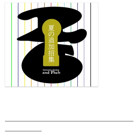
———————————————————————
——————–