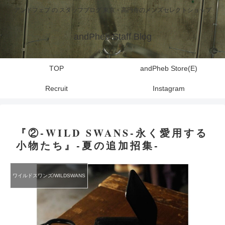
アンドフェブ の スタッフブログ 東京・高円寺のメンズセレクトショップ
andPheb Staff Blog
TOP
andPheb Store(E)
Recruit
Instagram
『②-WILD SWANS-永く愛用する
小物たち』-夏の追加招集-
ワイルドスワンズ/WILDSWANS