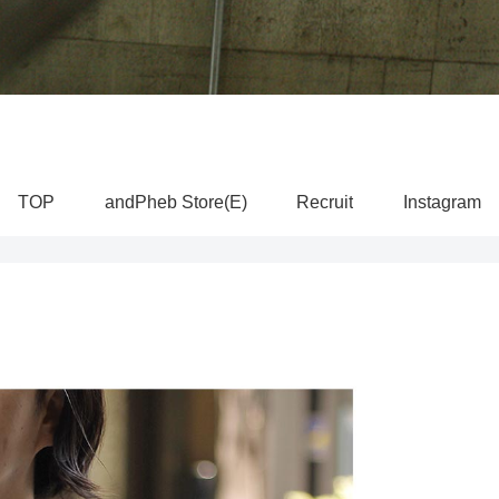
TOP
andPheb Store(E)
Recruit
Instagram