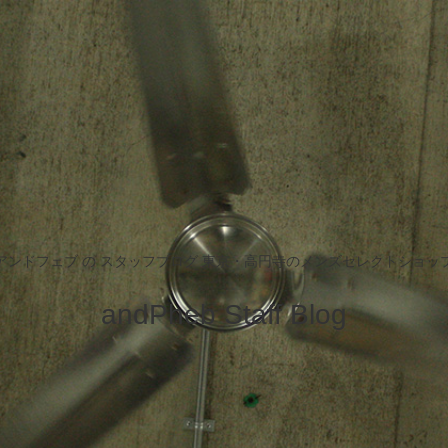
アンドフェブ の スタッフブログ 東京・高円寺のメンズセレクトショッ
andPheb Staff Blog