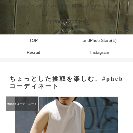
アンドフェブ の スタッフブログ 東京・高円寺のメンズセレクトショップ
andPheb Staff Blog
TOP
andPheb Store(E)
Recruit
Instagram
ちょっとした挑戦を楽しむ。#pheb
コーディネート
#phebコーディネート