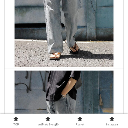
TOP
andPheb Store(E)
Recruit
Instagram