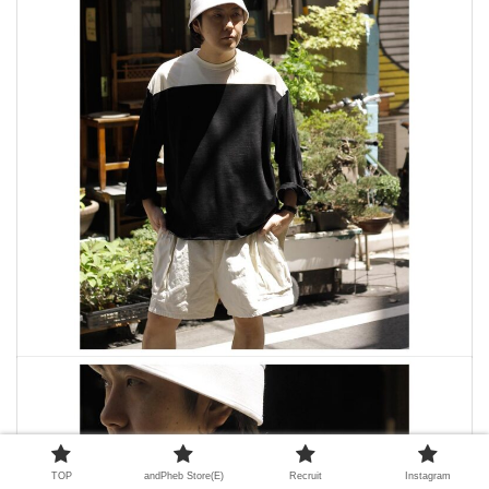
TOP
andPheb Store(E)
Recruit
Instagram