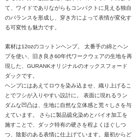
て、ワイドでありながらもコンパクトに見える独自
のバランスを形成し、穿き方によって表情が変化す
る可変性も魅力です。
素材は12ozのコットンヘンプ。 太番手の綿とヘン
プを使い、旧き良き60年代ワークウェアの生地を再
現した、GURANKオリジナルのオックスフォード
ダックです。
ヘンプにはあえてロウを染み込ませ、織り上げるこ
とでフシが入りやすい設計に。 表面に現れるラン
ダムな凹凸は、生地に自然な立体感と荒々しさを与
えています。 さらに製品硫化染めとバイオ加工を
施すことで、ダック特有の硬さを程よくほぐしつ
つ、陰影のある表情に仕上げています。最初からど