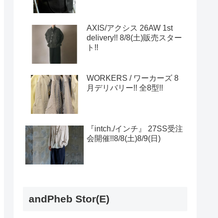
AXIS/アクシス 26AW 1st
delivery!! 8/8(土)販売スター
ト!!
WORKERS / ワーカーズ 8
月デリバリー!! 全8型!!
『intch./インチ』 27SS受注
会開催!!8/8(土)8/9(日)
andPheb Stor(E)