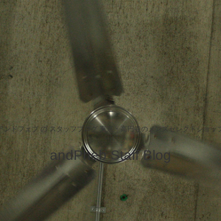
アンドフェブ の スタッフブログ 東京・高円寺のメンズセレクトショッ
andPheb Staff Blog