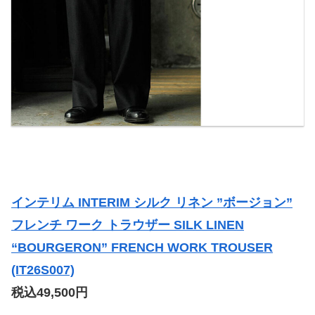
インテリム INTERIM シルク リネン ”ボージョン”
フレンチ ワーク トラウザー SILK LINEN
“BOURGERON” FRENCH WORK TROUSER
(IT26S007)
税込49,500円