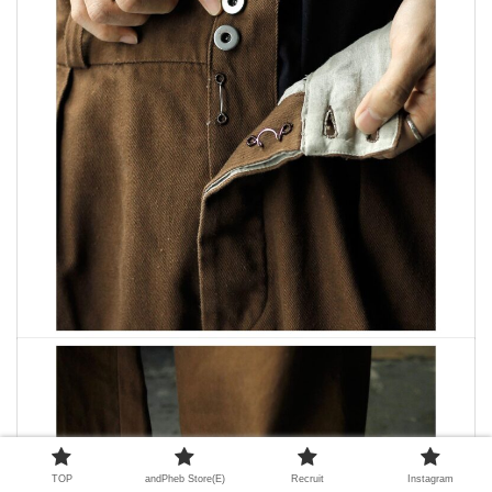
TOP
andPheb Store(E)
Recruit
Instagram