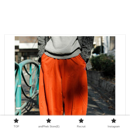
TOP
andPheb Store(E)
Recruit
Instagram