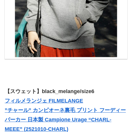
【スウェット】
black_melange
/size6
フィルメランジェ FILMELANGE
”チャール” カンピオーネ裏毛 プリント フーディー
パーカー 日本製 Campione Urage “CHARL-
MEEE” (2521010-CHARL)