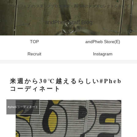
アンドフェブ の スタッフブログ 東京・高円寺のメンズセレクトショップ
andPheb Staff Blog
TOP
andPheb Store(E)
Recruit
Instagram
来週から30℃越えるらしい#Pheb
コーディネート
#phebコーディネート