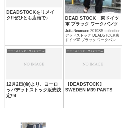
DEADSTOCKをリメイ
ク!!ぜひとも店頭で♪
DEAD STOCK 東ドイツ
軍 ブラック ワークパンツ
JuttaNeumann 2019SS collection
デッドストック DEADSTOCK東
ドイツ軍 ブラック ワークパンツ
オーバーパンツ カーゴパンツ
(EASTGERM-BLK-WORK-
デッドストック・ヴィンテージ・古着/DEAD STOCK
デッドストック・ヴィンテージ・古着/DEAD STOCK
OVERPT)PRICE:6,800yen+...
12月2日(金)より、ヨーロ
【DEADSTOCK】
ッパデットストック販売決
SWEDEN M39 PANTS
定!!4