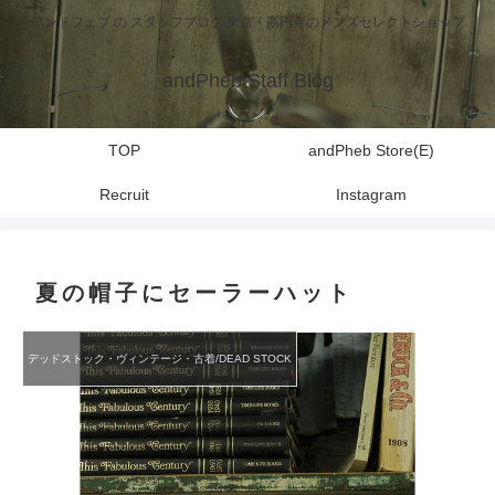
アンドフェブ の スタッフブログ 東京・高円寺のメンズセレクトショップ
andPheb Staff Blog
TOP
andPheb Store(E)
Recruit
Instagram
夏の帽子にセーラーハット
デッドストック・ヴィンテージ・古着/DEAD STOCK