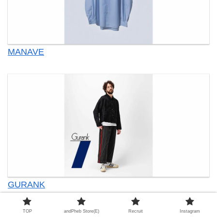
MANAVE
GURANK
TOP
andPheb Store(E)
Recruit
Instagram