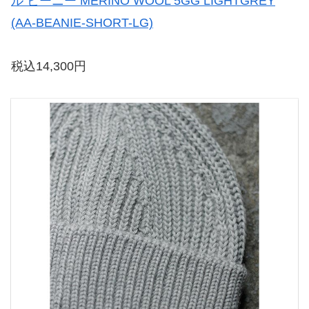
ル ビーニー MERINO WOOL 5GG LIGHTGREY
(AA-BEANIE-SHORT-LG)
税込14,300円