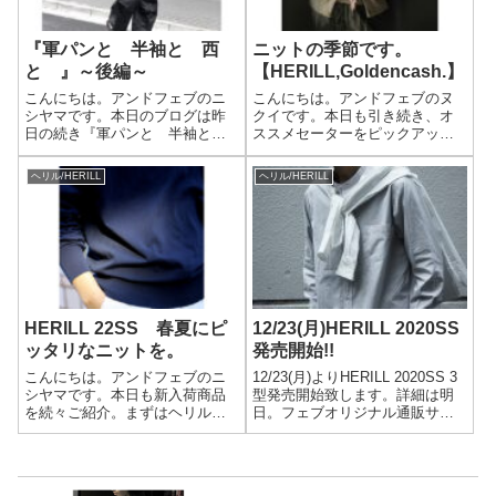
『軍パンと 半袖と 西
ニットの季節です。
と 』～後編～
【HERILL,Goldencash.】
こんにちは。アンドフェブのニ
こんにちは。アンドフェブのヌ
シヤマです。本日のブログは昨
クイです。本日も引き続き、オ
日の続き『軍パンと 半袖と
ススメセーターをピックアッ
西と 』～前編～は是非上記の
プ。HERILLの代名詞。ゴールデ
リンクから！前編は意外と多く
ンキャッシュカシミヤ。通常の
ヘリル/HERILL
ヘリル/HERILL
の人に見てもらえているみたい
カシミヤの僅か0.1%ほどしか生
で、、、。たまにはこういうラ
産されない、非常に希少な原
フなブログもいいのかな?商品紹
料。赤みを帯びた淡いベージュ
介のブログだと...
が特徴で、...
HERILL 22SS 春夏にピ
12/23(月)HERILL 2020SS
ッタリなニットを。
発売開始!!
こんにちは。アンドフェブのニ
12/23(月)よりHERILL 2020SS 3
シヤマです。本日も新入荷商品
型発売開始致します。詳細は明
を続々ご紹介。まずはヘリルの
日。フェブオリジナル通販サイ
セカンドデリバリー！シャリっ
ト【and Pheb Stor(E) — アンド
としたハイゲージのニットか
フェブストア】キャッシュレ
ら。HERILL ヘリル22-080-HL-
ス：5％還元です。【PICK
8010-1Suvincotton twist Orval...
UP】 BATONER/バト...