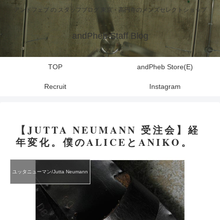
アンドフェブ の スタッフブログ 東京・高円寺のメンズセレクトショップ
andPheb Staff Blog
TOP
andPheb Store(E)
Recruit
Instagram
【JUTTA NEUMANN 受注会】経
年変化。僕のALICEとANIKO。
ユッタニューマン/Jutta Neumann