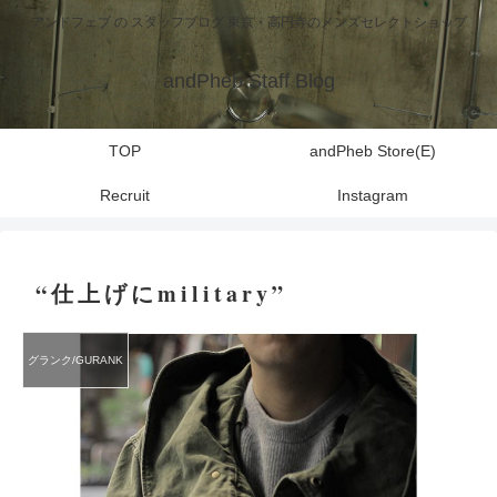
アンドフェブ の スタッフブログ 東京・高円寺のメンズセレクトショップ
andPheb Staff Blog
TOP
andPheb Store(E)
Recruit
Instagram
“仕上げにmilitary”
グランク/GURANK