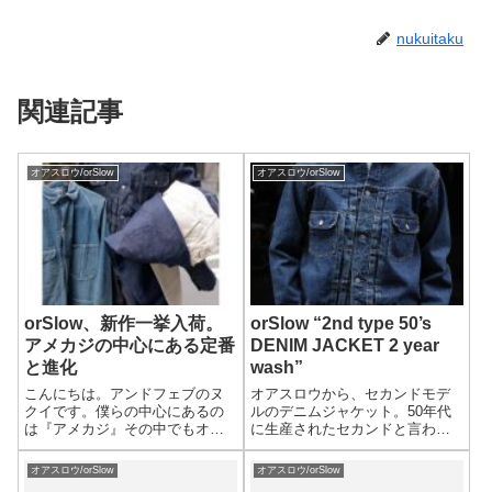
nukuitaku
関連記事
オアスロウ/orSlow
オアスロウ/orSlow
orSlow、新作一挙入荷。
orSlow “2nd type 50’s
アメカジの中心にある定番
DENIM JACKET 2 year
と進化
wash”
こんにちは。アンドフェブのヌ
オアスロウから、セカンドモデ
クイです。僕らの中心にあるの
ルのデニムジャケット。50年代
は『アメカジ』その中でもオア
に生産されたセカンドと言われ
スロウはアンドフェブにとって
るモデルで、ファーストモデル
特別な存在。いつものスタイル
から、マイナーチェンジを遂げ
オアスロウ/orSlow
オアスロウ/orSlow
の真ん中にいてくれる安心感。
たモデルがベースになっていま