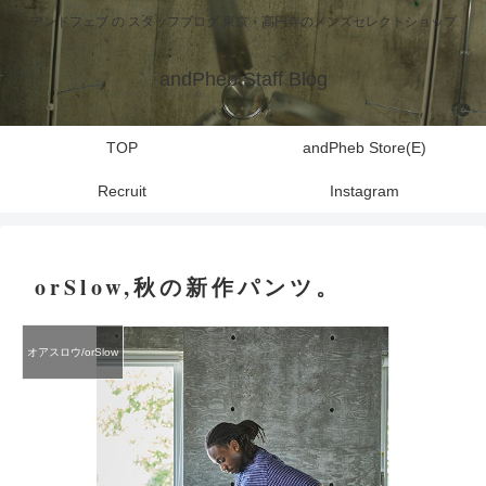
アンドフェブ の スタッフブログ 東京・高円寺のメンズセレクトショップ
andPheb Staff Blog
TOP
andPheb Store(E)
Recruit
Instagram
orSlow,秋の新作パンツ。
オアスロウ/orSlow