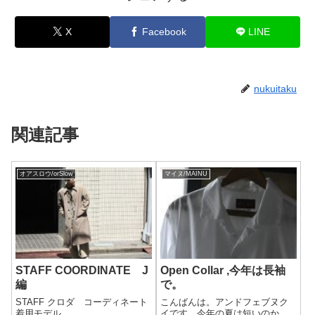
X
Facebook
LINE
nukuitaku
関連記事
オアスロウ/orSlow
マイヌ/MAINU
STAFF COORDINATE J
Open Collar ,今年は長袖
編
で。
STAFF クロダ コーディネート
こんばんは。アンドフェブヌク
着用モデル
イです。今年の夏は短いのか。