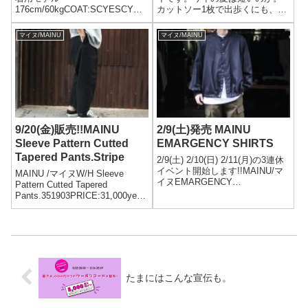
176cm/60kgCOAT:SCYESCYE
カットソー1枚で出歩くにも、ま
ガンクラブチェック ステンカラ
だ肌寒い日が続きますね。皆さ
ー バルマカーンコート(1119-
んの大好きのオープンカラーシ
マイヌ/MAINU
マイヌ/MAINU
71040)PRICE:92,000yen+taxJA
ャツ。本日はMAINUをご紹介。
CKET:orSloworSl...
マイヌ MAINUシャツ コットンオ
ープンカラーシャツCotton...
9/20(金)販売!!MAINU
2/9(土)発売 MAINU
Sleeve Pattern Cutted
EMARGENCY SHIRTS
Tapered Pants.Stripe
2/9(土) 2/10(日) 2/11(月)の3連休
イベント開始します!!MAINU/マ
MAINU /マイヌW/H Sleeve
イヌEMARGENCY
Pattern Cutted Tapered
SHIRTS(121900)PRICE:35,000y
Pants.351903PRICE:31,000yen+
en+tax着用モデル
tax175cm60kg SIZE:2マイヌか
175cm/60kgsize 2着用※こちら
ら、2019年からリリースされた
のブラン...
スリーブパターンカ...
たまにはこんな宣伝も。