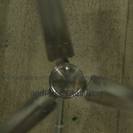
アンドフェブ の スタッフブログ 東京・高円寺のメンズセレクトショッ
andPheb Staff Blog