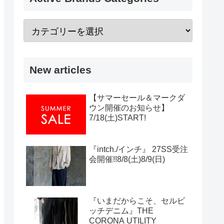
New articles
【サマーセール＆マークダ
ウン開催のお知らせ】
7/18(土)START!
『intch./インチ』 27SS受注
会開催!!8/8(土)8/9(日)
『いまだからこそ、セルビ
ッチデニム』THE
CORONA UTILITY