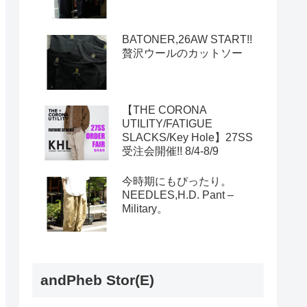
BATONER,26AW START!!
贅沢ウールのカットソー
【THE CORONA
UTILITY/FATIGUE
SLACKS/Key Hole】27SS
受注会開催!! 8/4-8/9
今時期にもぴったり。
NEEDLES,H.D. Pant –
Military。
andPheb Stor(E)