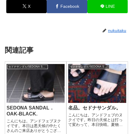
X
Facebook
LINE
nukuitaku
関連記事
セドナサンダル/SEDONA SANDAL
セドナサンダル/SEDONA SANDAL
SEDONA SANDAL．
名品。セドナサンダル。
OAK-BLACK.
こんにちは。アンドフェブのヌ
クイです。昨日の天候とは打っ
こんにちは。アンドフェブヌク
て変わって、本日快晴。夏物に
イです。本日は悪天候の中たく
目を向ける方も増えました。本
さんのご来店ありがとうござい