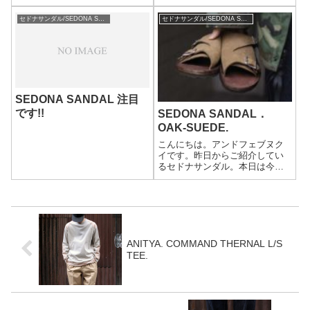
日は、セドナサンダルを紹介。
ます。バタバタとした1日でし
入荷してしばらく経ちました
た。やっとブログを書けます。
セドナサンダル/SEDONA SANDAL
セドナサンダル/SEDONA SANDAL
が、紹介してなかった。。。ア
最近、ネットも店頭もレザーサ
メカジファンであればご存じの
ンダルが急速度で動いてきまし
方も多いクロムエク...
た。今から履き始めたら、7月く
らいには足にし...
SEDONA SANDAL 注目
です!!
SEDONA SANDAL．
OAK-SUEDE.
こんにちは。アンドフェブヌク
イです。昨日からご紹介してい
るセドナサンダル。本日は今季
から取り扱いを始めたスウェー
ドを。セドナサンダル SEDONA
SANDALレザーサンダル ベージ
ュスウェード オーク ダブルバッ
クル ビルケンソールOAK...
ANITYA. COMMAND THERNAL L/S
TEE.