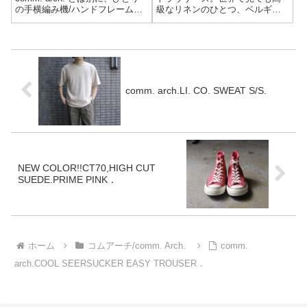
の手横編み機/ハンドフレームマ
級なリネンのひとつ、ベルギー
シン職人 (人力で編むニットマシ
産のリネンの繊維を更に厳選し
ン)により製作される特別ライ
た、「プルミエルリネン」と名
ン。ニットウェア製作の経験
付けられた素材を使用していま
値、情熱、知識は、私が今まで
す。その素材を富士吉田に現存
積み重ねてき...
する機屋の旧織機でゆっくり、
しっかりと打ち込みキャンバス
地を製作しました。
comm. arch.LI. CO. SWEAT S/S.
NEW COLOR!!CT70,HIGH CUT
SUEDE.PRIME PINK．
ホーム
コムアーチ/comm. Arch.
comm.
arch.COOL SEERSUCKER EASY TROUSER．