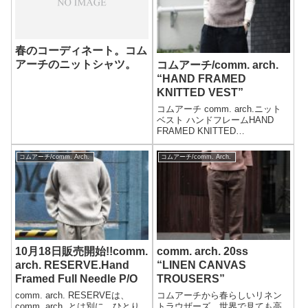
春のコーディネート。コム
アーチのニットシャツ。
コムアーチ/comm. arch.
“HAND FRAMED
KNITTED VEST”
コムアーチ comm. arch.ニット
ベスト ハンドフレームHAND
FRAMED KNITTED
VEST(HAND-FRAMED-KNIT-
VEST-
コムアーチ/comm. Arch.
コムアーチ/comm. Arch.
19W)PRICE:22,000yen+tax着用
モデル173cm/65kgsize...
10月18日販売開始!!comm.
comm. arch. 20ss
arch. RESERVE.Hand
“LINEN CANVAS
Framed Full Needle P/O
TROUSERS”
comm. arch. RESERVEは、
コムアーチから春らしいリネン
comm. arch. とは別に、ひとり
トラウザーズ。世界で見ても高