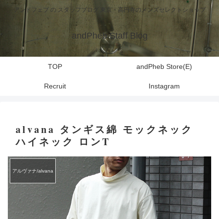
アンドフェブ の スタッフブログ 東京・高円寺のメンズセレクトショップ
andPheb Staff Blog
TOP
andPheb Store(E)
Recruit
Instagram
alvana タンギス綿 モックネック
ハイネック ロンT
アルヴァナ/alvana