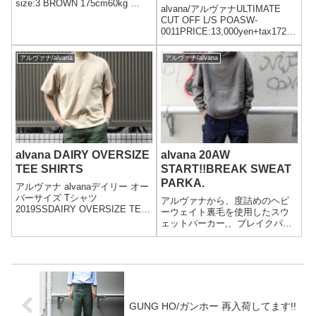
size:3 BROWN 175cm60kg
alvana/アルヴァナULTIMATE
size:4alvana/アルヴァナBREAK
CUT OFF L/S POASW-
PARKAASW-0005PRICE:22...
0011PRICE:13,000yen+tax172c
m 63kgSIZE:2着用color:KAHKI
BEIGEcolor:IVORYこちらの
アルヴァナ/alvana
アルヴァナ/alvana
ULTIMATE...
alvana DAIRY OVERSIZE
alvana 20AW
TEE SHIRTS
START!!BREAK SWEAT
PARKA.
アルヴァナ alvanaデイリー オー
バーサイズ Tシャツ
アルヴァナから、度詰めのヘビ
2019SSDAIRY OVERSIZE TEE
ーウェイト裏毛を使用したスウ
SHIRTS(ACS-
ェットパーカー,、ブレイクパー
0007)PRICE:7,800yen+taxスタ
カー。2020年秋冬モデルです。
ッフDATA (身長:約175cm/体重:
約60kg) -...
GUNG HO/ガンホー 再入荷してます!!