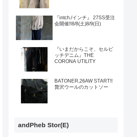
『intch./インチ』 27SS受注
会開催!!8/8(土)8/9(日)
『いまだからこそ、セルビ
ッチデニム』THE
CORONA UTILITY
BATONER,26AW START!!
贅沢ウールのカットソー
andPheb Stor(E)