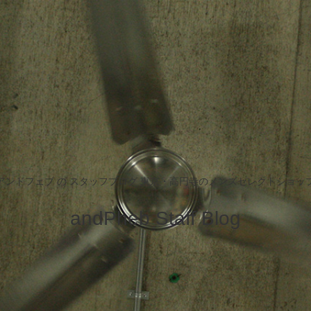
アンドフェブ の スタッフブログ 東京・高円寺のメンズセレクトショッ
andPheb Staff Blog