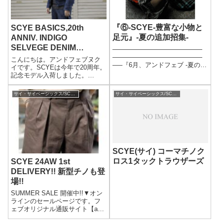
『⑥-SCYE-豊富な小物と
SCYE BASICS,20th
足元』-夏の追加招集-
ANNIV. INDIGO
SELVEGE DENIM
——————————————
JACKET．
——————————————
こんにちは。アンドフェブヌク
—–『6月、アンドフェブ -夏の追
イです。SCYEは今年で20周年。
加招集- SUMMER Additional
記念モデル入荷しました。
call-up』開催!!開催期間：
SCYE BASICS サイベーシック
6/15(月)-6/28(日)開催場所：・ア
スデニム ジャケット ジージャン
サイ・サイベーシックス/SCYE・SCYE BASICS
サイ・サイベーシックス/SCYE・SCYE BASICS
ンドフェブ(and Phe...
ブルゾン インディゴ セルビッジ
デニム(5120-63563)PRICE:34,...
SCYE(サイ) コーマチノク
ロス1タックトラウザーズ
SCYE 24AW 1st
DELIVERY!! 新型チノも登
場!!
SUMMER SALE 開催中!!▼オン
ラインのセールページです。フ
ェブオリジナル通販サイト【and
Pheb Stor(E) — アンドフェブス