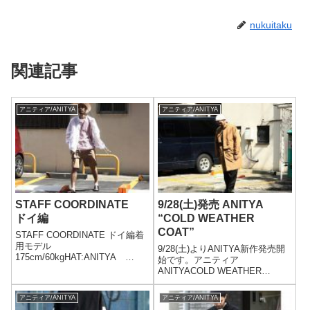
nukuitaku
関連記事
アニティア/ANITYA
アニティア/ANITYA
STAFF COORDINATE
9/28(土)発売 ANITYA
ドイ編
“COLD WEATHER
COAT”
STAFF COORDINATE ドイ編着
用モデル
9/28(土)よりANITYA新作発売開
175cm/60kgHAT:ANITYA
始です。アニティア
ANITYA アーミッシュハット ス
ANITYACOLD WEATHER
トローハット (19SS-
COAT(19AW-
AT95)PRICE:24,000yen+taxJAC
AT20)PRICE:72,000yan+tax着用
アニティア/ANITYA
アニティア/ANITYA
KET:MAINUMAINU エ...
モデル178cm/65kgsize:2(M)着用