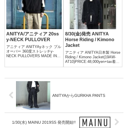
color:BLACK...
ANITYA/アニティア 20ss
8/30(金)発売 ANITYA
y-NECK PULLOVER
Horse Riding / Kimono
Jacket
アニティア ANITYAyネック プル
オーバー 360度ストレッチy-
アニティア ANITYA日本製 Horse
NECK PULLOVERS MADE IN
Riding / Kimono Jacket(19AW-
JAPAN(20SS-
AT10)PRICE:48,000yen+tax着用
AT70)PRICE:20,000yen+tax着用
モデル175cm/60kgsize:3(L)着用
モデル175cm/60kgsize:2(M) 着
ANITYAから2019AW新作 Kim...
用...
ANITYAからGURKHA PANTS
1/30(水) MAINU 2019SS 発売開始!!