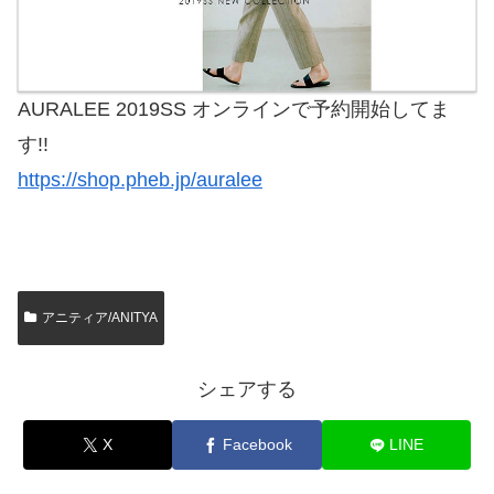
AURALEE 2019SS オンラインで予約開始してま
す!!
https://shop.pheb.jp/auralee
アニティア/ANITYA
シェアする
X
Facebook
LINE