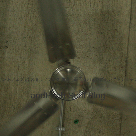
アンドフェブ の スタッフブログ 東京・高円寺のメンズセレクトショッ
andPheb Staff Blog