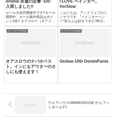
orslow 永遠の定番”105”
I LOVE ペインター。
入荷しました!!
#orSlow
セール大好評開催中です!!セール
こんにちは。アンドフェブのニ
期間中、セール除外商品はポイ
シヤマです。"ペインターパン
ント2倍!! オアスロウ（オアスロ
ツ"皆さんは好きですか?昨日の
ー）/orSlow one washオリジナル
ブログでは、暖かくなるとスキ
スタンダード ジーンズ デニム
ッパーシャツが着たいと言いま
オアスロウ/orSlow
オアスロウ/orSlow
(01-1050-
したが同じように春夏になると
81)PRICE:19,800yen+tax着用モ
履きたくなるペインターパン
デ...
ツ。しかも、今年はよりその欲
が強い気がします...
オアスロウのナバホベス
Orslow 10th DenimPants
ト。インにもアウターのさ
しにも使えます！
ウエアハウス/WAREHOUSE からフッ
トボールT!!