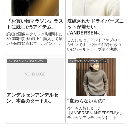
『お買い物マラソン』ラス
洗練されたドライバーズニ
トに残した5アイテム。
ットが着たい。
#ANDERSEN-
詳細は画像をクリック!!期間中に
ANDERSEN
30,000円(税込)以上ご購入して頂
こんにちは。アンドフェブのニ
いた回数に応じて、ポイントが
シヤマです。今日の12時からつ
どんどんアップしていくお得な
いにワールドカップ準々決勝で
キャンペーン！2回目の購入時、
すね。４年に１度の祭典の終わ
ポイント2倍!!3回目の購入時、ポ
りが近いと思うと楽しみと寂し
アンデルセンアンデルセン/ANDERSEN ANDERSEN
アンデルセンアンデルセン/ANDERSEN ANDERSEN
イント3倍!!延長戦はなんと！4回
さが入り混じった感情になりま
目の購入時、50...
せんか？とにかく最後まで楽し
みたいですね！恒例のワールド
カップ入りは置...
アンデルセンアンデルセ
ン、本命のタートル。
“変わらないもの”
今年も入荷しました
【ANDERSEN-ANDERSEN/アン
デルセンアンデルセン】。トレ
ンドの移り変わりが激しいこの
時代、求められているのは"変わ
らない"ことの良さではないでし