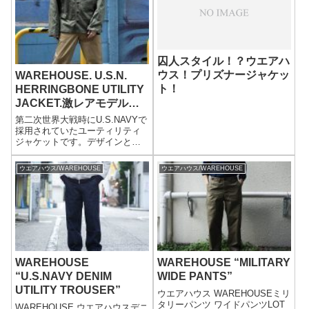
囚人スタイル！？ウエアハ
ウス！プリズナージャケッ
WAREHOUSE. U.S.N.
ト！
HERRINGBONE UTILITY
JACKET.激レアモデルを
復刻!!
第二次世界大戦時にU.S.NAVYで
採用されていたユーティリティ
ジャケットです。デザインとし
ては、U.S.ARMYのM-43ジャケ
ットに酷似していますが、ガス
ウエアハウス/WAREHOUSE
ウエアハウス/WAREHOUSE
フラップがない点や、背面のヨ
ークとダーツ、ボタンも13スタ
ーではなく黒ラッカーの月桂樹
ボタンが採用されています。恐
らくユーティリティジャケット
として、作業員などに支給され
たものと考えられます。現存数
は少なく、古着通でもあまり目
WAREHOUSE
WAREHOUSE “MILITARY
にしない、激レアモデルになり
ます。
“U.S.NAVY DENIM
WIDE PANTS”
UTILITY TROUSER”
ウエアハウス WAREHOUSEミリ
タリーパンツ ワイドパンツLOT
WAREHOUSE ウエアハウスデニ