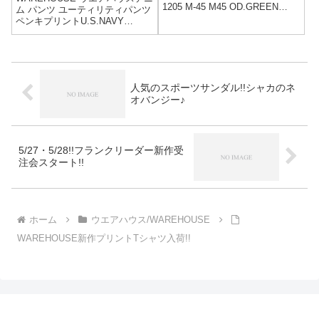
1205 M-45 M45 OD.GREEN
ム パンツ ユーティリティパンツ
MILITARY PANTS MADE IN
ペンキプリントU.S.NAVY
JAPAN(1205-MIL-PT-
DENIM UTILITY TROUSERS
OD)PRICE:20,500yen+ta...
ONE WASH MADE IN
JAPAN(1202-USN-UTILITY-TR-
PAI...
人気のスポーツサンダル!!シャカのネ
オバンジー♪
5/27・5/28!!フランクリーダー新作受
注会スタート!!
ホーム
ウエアハウス/WAREHOUSE
WAREHOUSE新作プリントTシャツ入荷!!