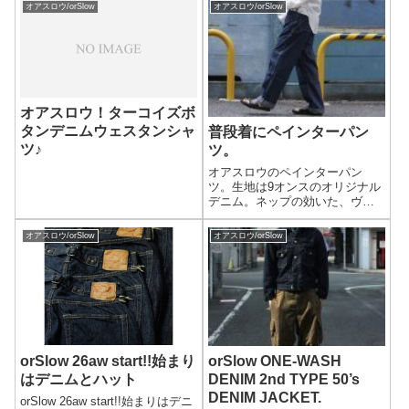
オアスロウ/orSlow
オアスロウ/orSlow
オアスロウ！ターコイズボ
タンデニムウェスタンシャ
普段着にペインターパン
ツ♪
ツ。
オアスロウのペインターパン
ツ。生地は9オンスのオリジナル
デニム。ネップの効いた、ヴィ
ンテージさながらの厳選された
オアスロウの研究と知識が詰ま
オアスロウ/orSlow
オアスロウ/orSlow
ったライトデニム。ワンウォッ
シュで洗ってあるのではじめか
らドライな質感で柔らかいのも
いい感じ。一日中着ても楽で
す。
orSlow 26aw start!!始まり
orSlow ONE-WASH
はデニムとハット
DENIM 2nd TYPE 50’s
DENIM JACKET.
orSlow 26aw start!!始まりはデニ