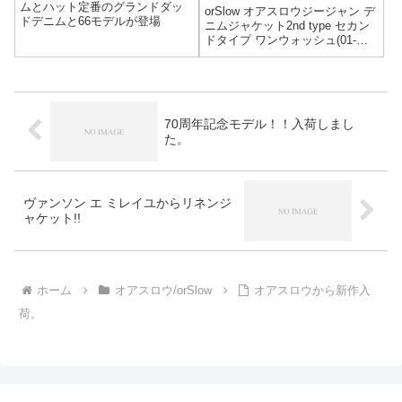
ムとハット定番のグランドダッ
orSlow オアスロウジージャン デ
ドデニムと66モデルが登場
ニムジャケット2nd type セカン
ドタイプ ワンウォッシュ(01-
6002-81)PRICE:26,800yen+tax着
用モデル176cm/60kgsize:2 着用
オアスロウから、セカンドモ
デ...
70周年記念モデル！！入荷しまし
た。
ヴァンソン エ ミレイユからリネンジ
ャケット!!
ホーム
オアスロウ/orSlow
オアスロウから新作入
荷。