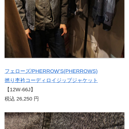
フェローズ/PHERROW’S(PHERROWS)
撚り杢衿コーディロイジップジャケット
【12W-66J】
税込 26,250 円