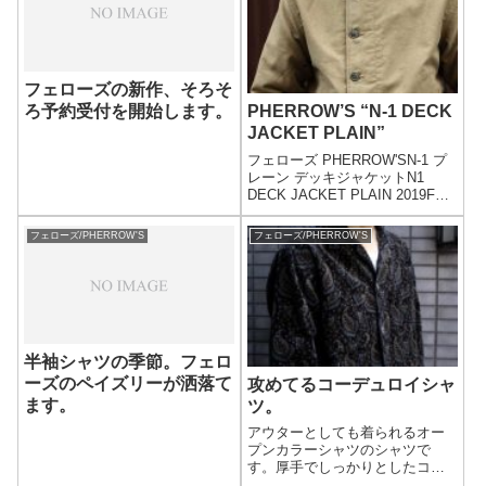
フェローズの新作、そろそ
ろ予約受付を開始します。
PHERROW’S “N-1 DECK
JACKET PLAIN”
フェローズ PHERROW'SN-1 プ
レーン デッキジャケットN1
DECK JACKET PLAIN 2019FW
MADE IN JAPAN(19W-N-1-
PLAIN)PRICE:50,000yen+tax着
フェローズ/PHERROW'S
フェローズ/PHERROW'S
用モデル175cm/60...
半袖シャツの季節。フェロ
ーズのペイズリーが洒落て
攻めてるコーデュロイシャ
ます。
ツ。
アウターとしても着られるオー
プンカラーシャツのシャツで
す。厚手でしっかりとしたコー
デュロイに、着抜でペイズリー