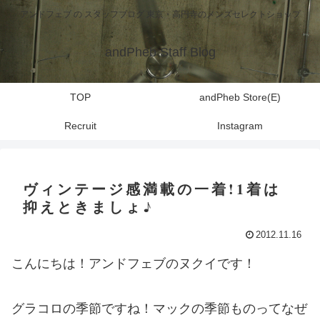
アンドフェブ の スタッフブログ 東京・高円寺のメンズセレクトショップ
andPheb Staff Blog
TOP
andPheb Store(E)
Recruit
Instagram
ヴィンテージ感満載の一着!1着は
抑えときましょ♪
2012.11.16
こんにちは！アンドフェブのヌクイです！
グラコロの季節ですね！マックの季節ものってなぜ