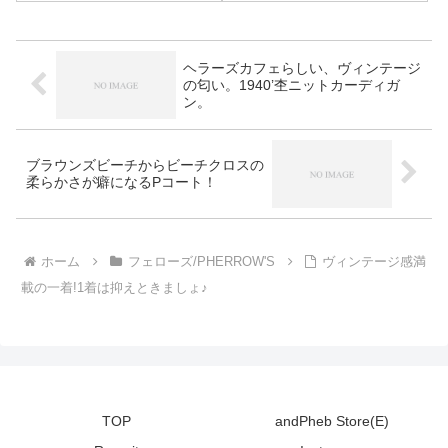
がプリントされています。なか
なかのインパクトを放ちながら
も、落ち着いた雰囲気もありち
ょっとしたインパクトとして取
ヘラーズカフェらしい、ヴィンテージ
り入れるのに丁度良いのでお勧
の匂い。1940’杢ニットカーディガ
めです。
ン。
ブラウンズビーチからビーチクロスの
柔らかさが癖になるPコート！
ホーム
フェローズ/PHERROW'S
ヴィンテージ感満
載の一着!1着は抑えときましょ♪
TOP
andPheb Store(E)