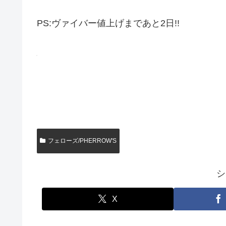
PS:ヴァイバー値上げまであと2日!!
フェローズ/PHERROW'S
シ
X