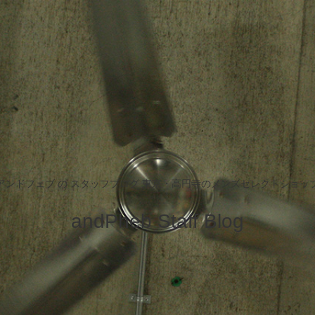
アンドフェブ の スタッフブログ 東京・高円寺のメンズセレクトショッ
andPheb Staff Blog