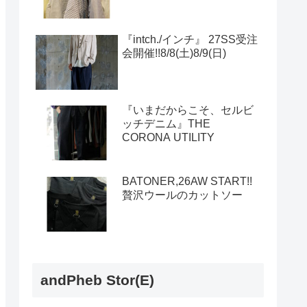
『intch./インチ』 27SS受注
会開催!!8/8(土)8/9(日)
『いまだからこそ、セルビ
ッチデニム』THE
CORONA UTILITY
BATONER,26AW START!!
贅沢ウールのカットソー
andPheb Stor(E)