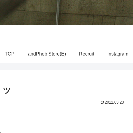
TOP
andPheb Store(E)
Recruit
Instagram
ャツ
2011.03.28
介