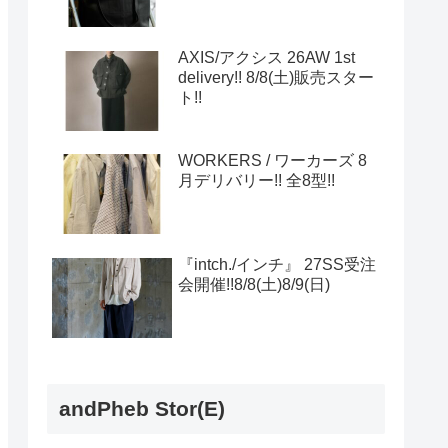
AXIS/アクシス 26AW 1st
delivery!! 8/8(土)販売スター
ト!!
WORKERS / ワーカーズ 8
月デリバリー!! 全8型!!
『intch./インチ』 27SS受注
会開催!!8/8(土)8/9(日)
andPheb Stor(E)