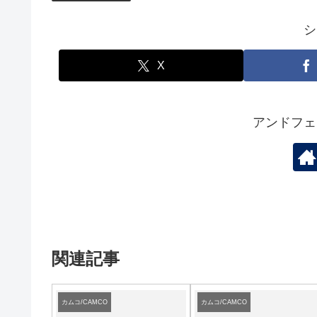
シ
X
アンドフェ
関連記事
カムコ/CAMCO
カムコ/CAMCO