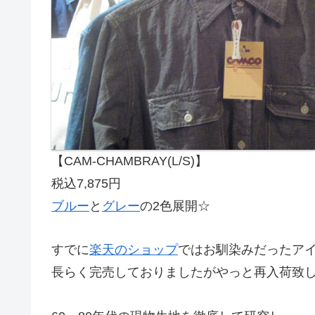
【CAM-CHAMBRAY(L/S)】
税込7,875円
ブルー
と
グレー
の2色展開☆
すでに
楽天のショップ
ではお馴染みだったア
長らく完売しておりましたがやっと再入荷致し