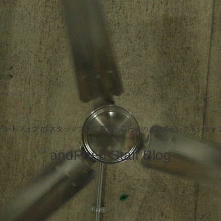
アンドフェブ の スタッフブログ 東京・高円寺のメンズセレクトショッ
andPheb Staff Blog