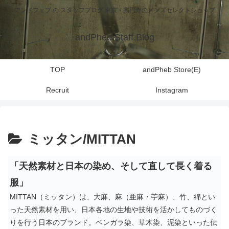
アンドフェブ の スタッフブログ 東京・高円寺のメンズセレクトショップ
andPheb Staff Blog
TOP
andPheb Store(E)
Recruit
Instagram
ミッタン/MITTAN
「天然素材と日本の染め、そして直して長く着る
服」
MITTAN（ミッタン）は、大麻、麻（亜麻・苧麻）、竹、綿とい
った天然素材を用い、日本各地の生地や技術を活かしてものづく
りを行う日本のブランド。ベンガラ染、草木染、泥染といった伝