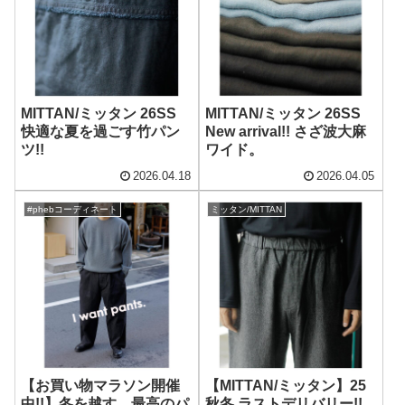
MITTAN/ミッタン 26SS
MITTAN/ミッタン 26SS
快適な夏を過ごす竹パン
New arrival!! さざ波大麻
ツ!!
ワイド。
2026.04.18
2026.04.05
#phebコーディネート
ミッタン/MITTAN
【お買い物マラソン開催
【MITTAN/ミッタン】25
中!!】冬を越す、最高のパ
秋冬 ラストデリバリー!!