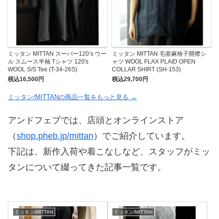
ミッタン MITTAN スーパー120’s ウー
ミッタン MITTAN 毛亜麻格子開襟シ
ル スムース半袖 Tシャツ 120's
ャツ WOOL FLAX PLAID OPEN
WOOL S/S Tee (T-34-26S)
COLLAR SHIRT (SH-153)
税込16,500円
税込29,700円
ミッタン/MITTANの商品一覧をもっと見る →
アンドフェブでは、店頭とオンラインストア
（
shop.pheb.jp/mittan
）でご紹介しています。
下記は、新作入荷や着こなしなど、スタッフがミッ
タンについて綴ってきた記事一覧です。
ミッタン/MITTAN
ミッタン/MITTAN