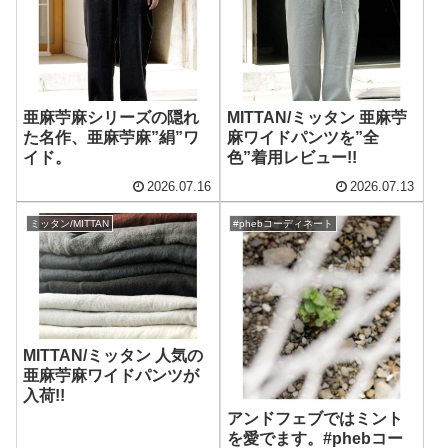
亜麻苧麻シリーズの隠れ
MITTAN/ミッタン 亜麻苧
た名作、亜麻苧麻”絹”ワ
麻ワイドパンツを”全
イド。
色”着用レビュー!!
2026.07.16
2026.07.13
ミッタン/MITTAN
#phebコーディネート
MITTAN/ミッタン 人気の
亜麻苧麻ワイドパンツが
入荷!!
アンドフェブではミント
を愛でます。#phebコー