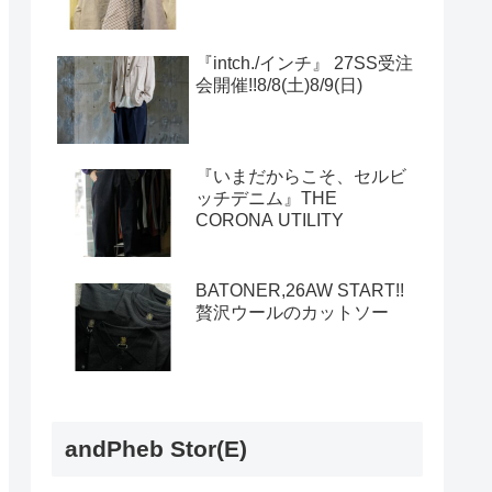
『intch./インチ』 27SS受注
会開催!!8/8(土)8/9(日)
『いまだからこそ、セルビ
ッチデニム』THE
CORONA UTILITY
BATONER,26AW START!!
贅沢ウールのカットソー
andPheb Stor(E)