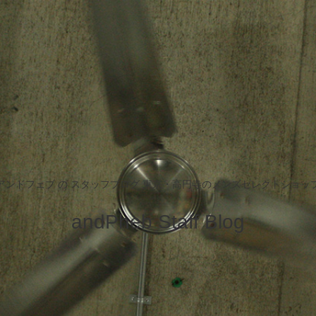
アンドフェブ の スタッフブログ 東京・高円寺のメンズセレクトショッ
andPheb Staff Blog