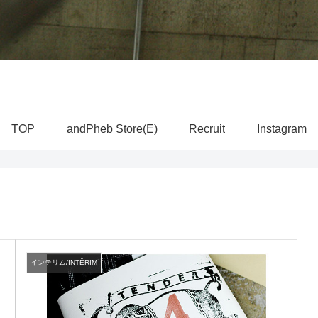
TOP
andPheb Store(E)
Recruit
Instagram
インテリム/INTĒRIM