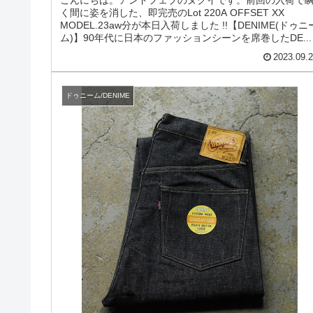
こんにちは。アンドフェブのヌクイです。前回の入荷で
く間に姿を消した、即完売のLot 220A OFFSET XX
MODEL.23aw分が本日入荷しました !!【DENIME(ドゥニ
ム)】90年代に日本のファッションシーンを席巻したDE...
2023.09.
ドゥニーム/DENIME