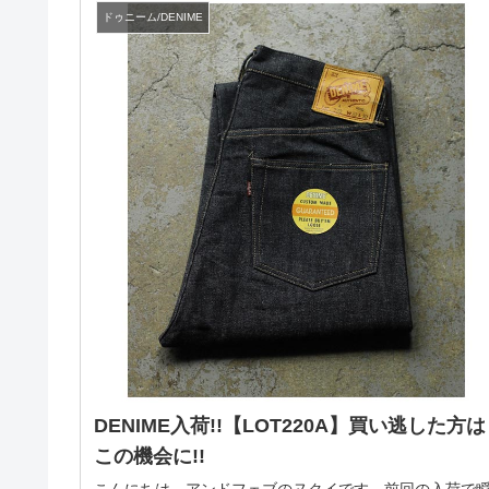
ドゥニーム/DENIME
DENIME入荷!!【LOT220A】買い逃した方は
この機会に!!