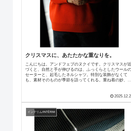
クリスマスに、あたたかな重なりを。
こんにちは。アンドフェブのヌクイです。クリスマスが
づくと、自然と手が伸びるのは、ふっくらとしたウール
セーターと、起毛したネルシャツ。特別な装飾がなくて
も、素材そのものが季節を語ってくれる。重ね着の妙、
の深み、そして着た瞬間の安心感。冬...
2025.12.
インテリム/INTĒRIM