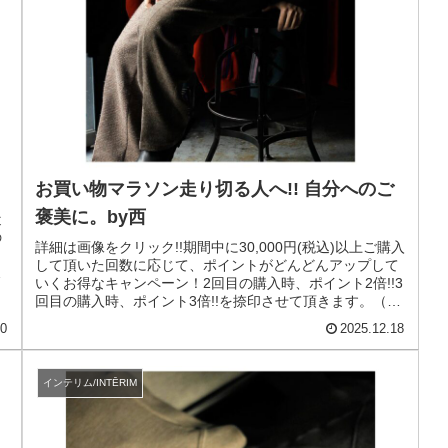
お買い物マラソン走り切る人へ!! 自分へのご
褒美に。by西
近
の
詳細は画像をクリック!!期間中に30,000円(税込)以上ご購入
して頂いた回数に応じて、ポイントがどんどんアップして
色
いくお得なキャンペーン！2回目の購入時、ポイント2倍!!3
回目の購入時、ポイント3倍!!を捺印させて頂きます。（一
回目は通常...
20
2025.12.18
インテリム/INTĒRIM