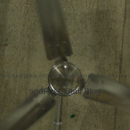
アンドフェブ の スタッフブログ 東京・高円寺のメンズセレクトショッ
andPheb Staff Blog