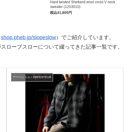
Hard twisted Shetland wool cross V neck
sweater (1253010)
税込41,800円
（
shop.pheb.jp/slopeslow
）でご紹介しています。
がスロープスローについて綴ってきた記事一覧です。
アーペントル / ARPENTEUR