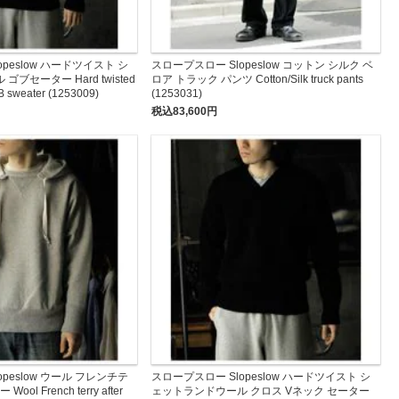
peslow ハードツイスト シ
スロープスロー Slopeslow コットン シルク ベ
ブセーター Hard twisted
ロア トラック パンツ Cotton/Silk truck pants
B sweater (1253009)
(1253031)
税込83,600円
peslow ウール フレンチテ
スロープスロー Slopeslow ハードツイスト シ
ol French terry after
ェットランドウール クロス Vネック セーター