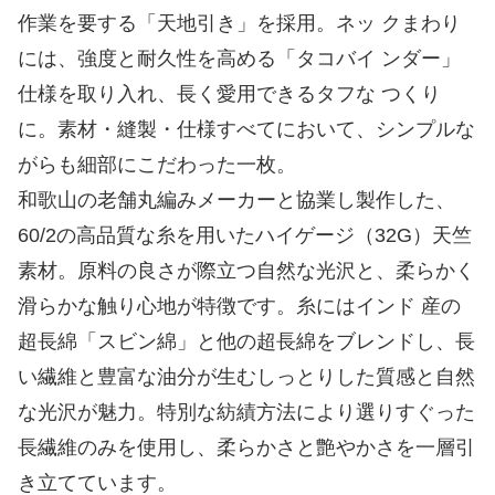
作業を要する「天地引き」を採用。ネッ クまわり
には、強度と耐久性を高める「タコバイ ンダー」
仕様を取り入れ、長く愛用できるタフな つくり
に。素材・縫製・仕様すべてにおいて、シンプルな
がらも細部にこだわった一枚。
和歌山の老舗丸編みメーカーと協業し製作した、
60/2の高品質な糸を用いたハイゲージ（32G）天竺
素材。原料の良さが際立つ自然な光沢と、柔らかく
滑らかな触り心地が特徴です。糸にはインド 産の
超長綿「スビン綿」と他の超長綿をブレンドし、長
い繊維と豊富な油分が生むしっとりした質感と自然
な光沢が魅力。特別な紡績方法により選りすぐった
長繊維のみを使用し、柔らかさと艶やかさを一層引
き立てています。