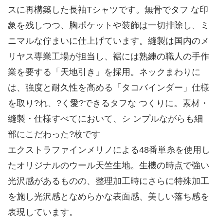
スに再構築した長袖Tシャツです。無骨でタフ な印
象を残しつつ、胸ポケットや装飾は一切排除し、ミ
ニマルな佇まいに仕上げています。縫製は国内のメ
リヤス専業工場が担当し、裾には熟練の職人の手作
業を要する「天地引き」を採用。ネックまわりに
は、強度と耐久性を高める「タコバインダー」仕様
を取り?れ、?く愛?できるタフな つくりに。素材・
縫製・仕様すべてにおいて、シ ンプルながらも細
部にこだわった?枚です
エクストラファインメリノによる48番単糸を使用し
たオリジナルのウール天竺生地。生機の時点で強い
光沢感があるものの、整理加工時にさらに特殊加工
を施し光沢感となめらかな表面感、美しい落ち感を
表現しています。