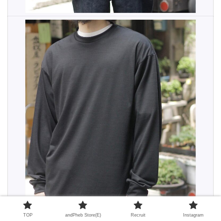
TOP
andPheb Store(E)
Recruit
Instagram