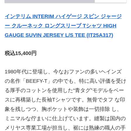
インテリム INTERIM ハイゲージ スビン ジャージ
ー クルーネック ロングスリーブ Tシャツ HIGH
GAUGE SUVIN JERSEY L/S TEE (IT25A317)
税込15,400円
1980年代に登場し、今なおファンの多いヘインズ
の名作「BEEFY-T」の中でも、特に高い評価を受け
る厚手のコットンを使用した“青タグ”モデルをベー
スに再構築した長袖Tシャツです。無骨でタフ な印
象を残しつつ、胸ポケットや装飾は一切排除 し、
ミニマルな佇まいに仕上げています。縫製は国内の
メリヤス専業工場が担当し、裾には熟練の職人の手