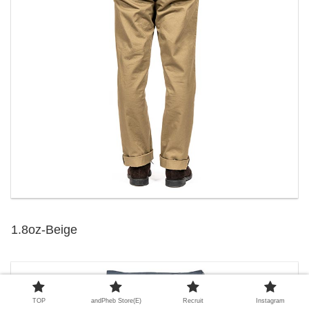
1.8oz-Beige
TOP
andPheb Store(E)
Recruit
Instagram