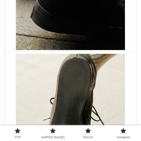
TOP
andPheb Store(E)
Recruit
Instagram