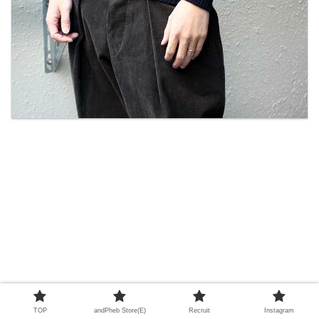
TOP
andPheb Store(E)
Recruit
Instagram