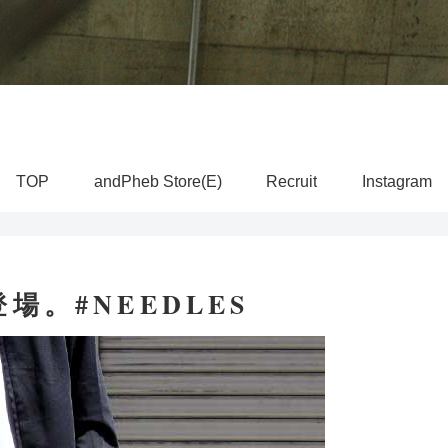
TOP
andPheb Store(E)
Recruit
Instagram
場。#NEEDLES