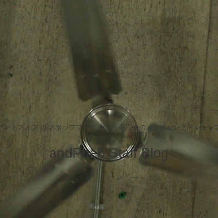
アンドフェブ の スタッフブログ 東京・高円寺のメンズセレクトショッ
andPheb Staff Blog