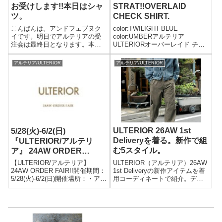
お受けします!!本日はシャ
STRAT!!OVERLAID
ツ。
CHECK SHIRT.
こんばんは。アンドフェブヌク
color:TWILIGHT-BLUE
イです。明日でアルテリアの受
color:UMBERアルテリア
注会は最終日となります。本日
ULTERIORオーバーレイド チェ
もオンラインストアにてご予約
ック シャツOVERLAID CHECK
スタート致します。ご来店頂け
SHIRT (ULSH11-
アルテリア/ULTERIOR
アルテリア/ULTERIOR
ていないお客様はぜひともチェ
20C39U)PRICE:24,000yen+taxア
ックして頂きご予約頂ければ幸
ルテリ...
いです。本日はシャツを3型ご予
約開始します!...
ULTERIOR 26AW 1st
5/28(火)-6/2(日)
Deliveryを着る。新作で組
『ULTERIOR/アルテリ
む5スタイル。
ア』 24AW ORDER
FAIR!!
ULTERIOR（アルテリア）26AW
【ULTERIOR/アルテリア】
1st Deliveryの新作アイテムを着
24AW ORDER FAIR!!開催期間：
用コーディネートで紹介。デニ
5/28(火)-6/2(日)開催場所：・アン
ムジャケット、ワークパンツ、
ドフェブ(and Pheb) 高円寺〒
スウェット、フットボールTな
166-0003 東京都杉並区高円寺
ど、ブランドらしい素材感と美
南4-8-7-1F tel 03-5929-...
しいシルエットを活かした秋冬
スタイルを提案します。