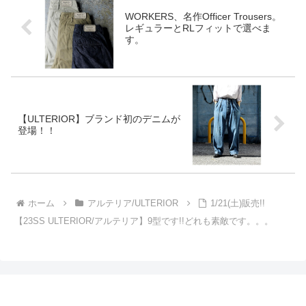
177cm/65kgの着用サイズも掲
WORKERS、名作Officer Trousers。
載。
レギュラーとRLフィットで選べま
す。
【ULTERIOR】ブランド初のデニムが
登場！！
ホーム
アルテリア/ULTERIOR
1/21(土)販売!!
【23SS ULTERIOR/アルテリア】9型です!!どれも素敵です。。。