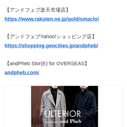
【アンドフェブ楽天市場店】
https://www.rakuten.ne.jp/gold/smaclo/
【アンドフェブYahoo!ショッピング店】
https://shopping.geocities.jp/andpheb/
【andPheb Stor(E) for OVERSEAS】
andpheb.com/