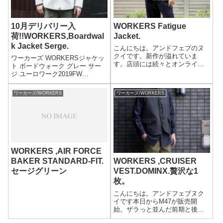
10月デリバリー入
WORKERS Fatigue
荷!!WORKERS,Boardwal
Jacket.
k Jacket Serge.
こんにちは。アンドフェブのヌ
クイです。新作が溢れていま
ワーカーズ WORKERSジャケッ
す。店頭には続々とオンライン
ト ボードウォーク グレー サー
販売よりも一足早くお出しして
ジ ユーロワーク2019FW
います。ぜひともご来店くださ
Boardwalk Jacket Serge MADE
い。本日もワーカーズ。今回の2
IN JAPAN(1910-BOARDWALK-
ワーカーズ/WORKERS
ワーカーズ/WORKERS
月デリバリーは予約もかなり多
JKT-SERGE)PRICE:40,0...
かった印象。入荷から速度も速
い。。。確かに注...
WORKERS ,AIR FORCE
BAKER STANDARD-FIT.
WORKERS ,CRUISER
セージグリーン
VEST.DOMINX.贅沢な1
枚。
こんにちは。アンドフェブヌク
イです本日からM47が販売開
始。ザラっと並んだ前期と後
期。本日はワーカーズのお馴染