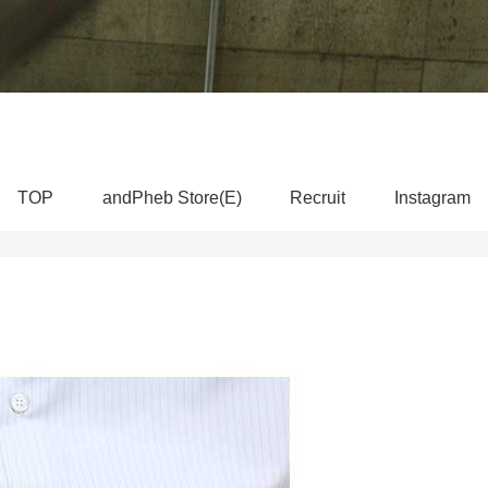
TOP
andPheb Store(E)
Recruit
Instagram