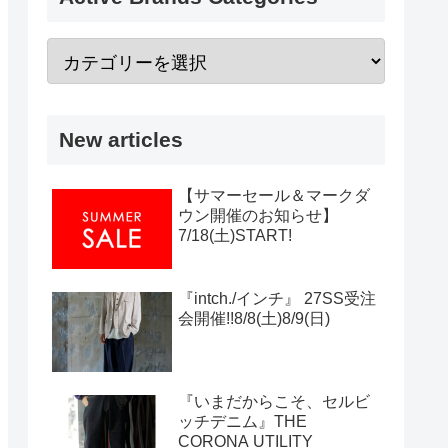
New articles
【サマーセール＆マークダ
ウン開催のお知らせ】
7/18(土)START!
『intch./インチ』 27SS受注
会開催!!8/8(土)8/9(日)
『いまだからこそ、セルビ
ッチデニム』THE
CORONA UTILITY