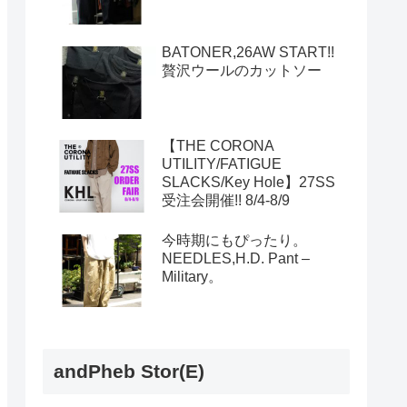
BATONER,26AW START!!
贅沢ウールのカットソー
【THE CORONA
UTILITY/FATIGUE
SLACKS/Key Hole】27SS
受注会開催!! 8/4-8/9
今時期にもぴったり。
NEEDLES,H.D. Pant –
Military。
andPheb Stor(E)