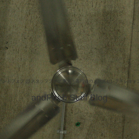
アンドフェブ の スタッフブログ 東京・高円寺のメンズセレクトショッ
andPheb Staff Blog