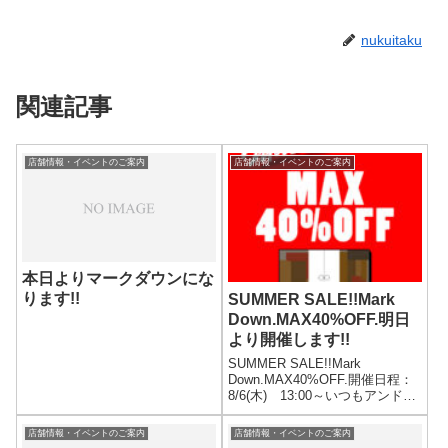
nukuitaku
関連記事
店舗情報・イベントのご案内
店舗情報・イベントのご案内
本日よりマークダウンにな
ります!!
SUMMER SALE!!Mark
Down.MAX40%OFF.明日
より開催します!!
SUMMER SALE!!Mark
Down.MAX40%OFF.開催日程：
8/6(木) 13:00～いつもアンドフ
ェブをご利用いただきありがと
うございます。サマーセールも
店舗情報・イベントのご案内
店舗情報・イベントのご案内
いよいよ終盤戦へと差し掛かり