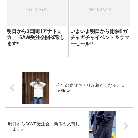
ます。価格も一気にマークダウ
ン。最大40...
明日から3日間!!アナトミ
いよいよ明日から開催!!ガ
カ、16AW受注会開催致し
チャガチャイベント＆サマ
ます!!
ーセール!!
今年の春はキナリが着たくなる。＃
orSlow
明日からSCYE受注会。新作も入荷し
てます♪