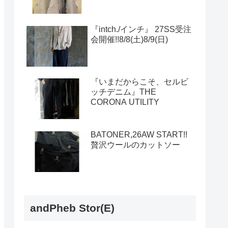
『intch./インチ』 27SS受注
会開催!!8/8(土)8/9(日)
『いまだからこそ、セルビ
ッチデニム』THE
CORONA UTILITY
BATONER,26AW START!!
贅沢ウールのカットソー
andPheb Stor(E)