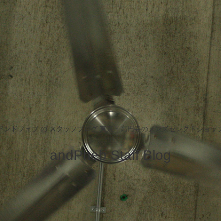
アンドフェブ の スタッフブログ 東京・高円寺のメンズセレクトショッ
andPheb Staff Blog