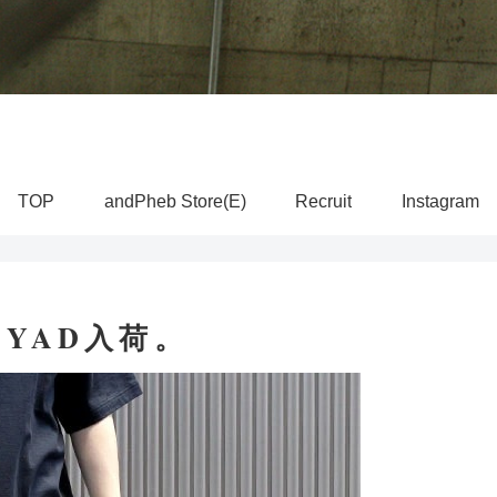
TOP
andPheb Store(E)
Recruit
Instagram
,PYAD入荷。