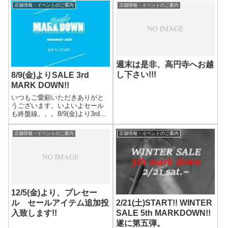
店舗情報・イベントのご案内
店舗情報・イベントのご案内
週末は是非、高円寺へお越
し下さい!!!
8/9(金)よりSALE 3rd
MARK DOWN!!
いつもご愛顧いただきありがと
うございます。いよいよセール
も終盤線。。。8/9(金)より3rd
MARK DOWNが開催されます。
サンダルやアロハシャツなどの
店舗情報・イベントのご案内
店舗情報・イベントのご案内
サマーアイテムが追加され、ま
すます盛り上がりを見せており
ます♪サイズに限りもあります...
12/5(金)より、プレセー
ル セールアイテム追加投
2/21(土)START!! WINTER
入致します!!
SALE 5th MARKDOWN!!
遂に第五弾。