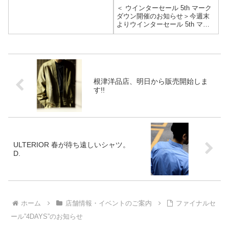
＜ ウインターセール 5th マーク
ダウン開催のお知らせ＞今週末
よりウインターセール 5th マー
クダウンを開催いたします。遠
方の方はぜひともこの機会にオ
ンラインにて、お買い物をお楽
しみください。【ONLINE】
2/20(金) 順次STAR...
根津洋品店、明日から販売開始しま
す!!
ULTERIOR 春が待ち遠しいシャツ。
D.
ホーム
店舗情報・イベントのご案内
ファイナルセ
ール”4DAYS”のお知らせ