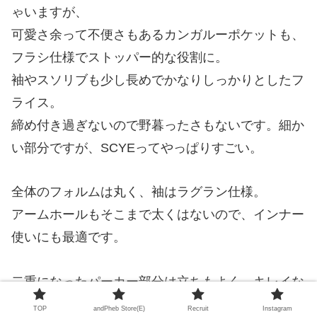
ゃいますが、
可愛さ余って不便さもあるカンガルーポケットも、
フラシ仕様でストッパー的な役割に。
袖やスソリブも少し長めでかなりしっかりとしたフ
ライス。
締め付き過ぎないので野暮ったさもないです。細か
い部分ですが、SCYEってやっぱりすごい。
全体のフォルムは丸く、袖はラグラン仕様。
アームホールもそこまで太くはないので、インナー
使いにも最適です。
二重になったパーカー部分は立ちもよく、キレイな
首回り。
TOP
andPheb Store(E)
Recruit
Instagram