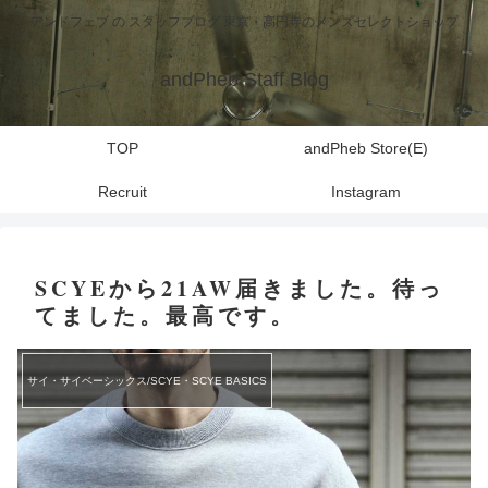
アンドフェブ の スタッフブログ 東京・高円寺のメンズセレクトショップ
andPheb Staff Blog
TOP
andPheb Store(E)
Recruit
Instagram
SCYEから21AW届きました。待っ
てました。最高です。
サイ・サイベーシックス/SCYE・SCYE BASICS