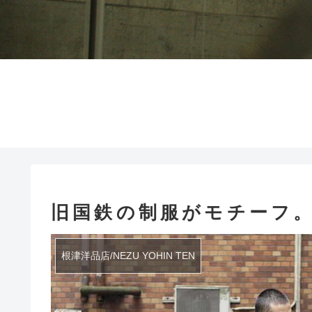
旧国鉄の制服がモチーフ
根津洋品店/NEZU YOHIN TEN