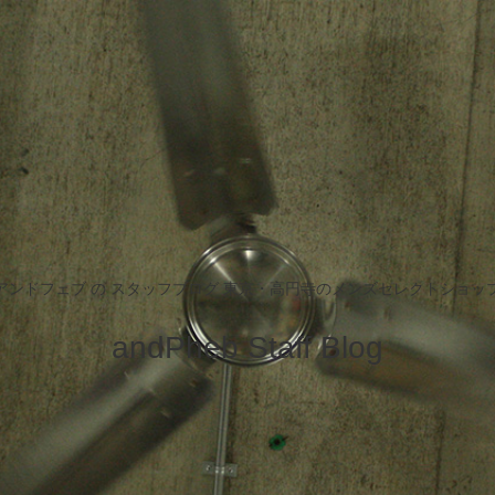
アンドフェブ の スタッフブログ 東京・高円寺のメンズセレクトショッ
andPheb Staff Blog