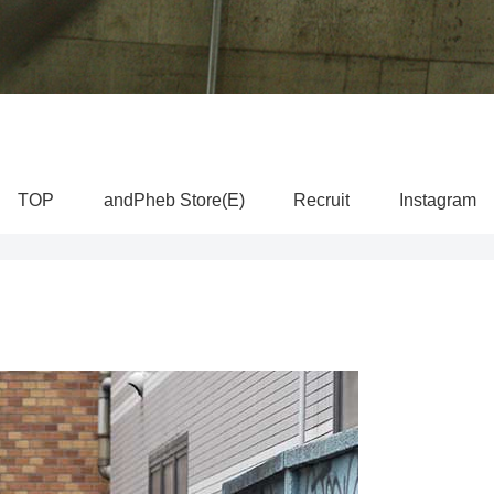
TOP
andPheb Store(E)
Recruit
Instagram
。