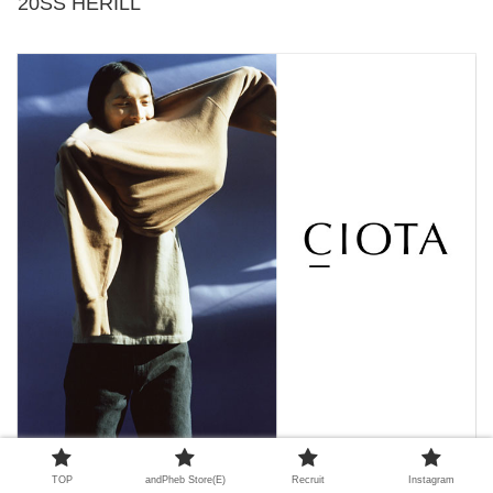
20SS HERILL
20SS CIOTA
TOP
andPheb Store(E)
Recruit
Instagram