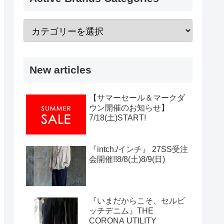
New articles
【サマーセール＆マークダ
ウン開催のお知らせ】
7/18(土)START!
『intch./インチ』 27SS受注
会開催!!8/8(土)8/9(日)
『いまだからこそ、セルビ
ッチデニム』THE
CORONA UTILITY