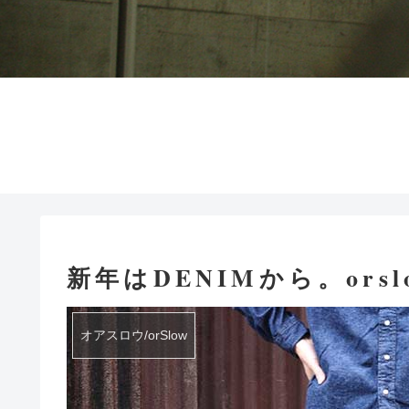
新年はDENIMから。orslow
オアスロウ/orSlow