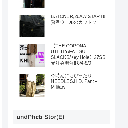
BATONER,26AW START!!
贅沢ウールのカットソー
【THE CORONA
UTILITY/FATIGUE
SLACKS/Key Hole】27SS
受注会開催!! 8/4-8/9
今時期にもぴったり。
NEEDLES,H.D. Pant –
Military。
andPheb Stor(E)