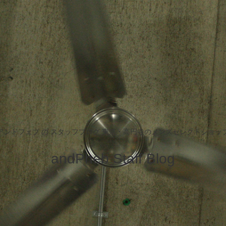
アンドフェブ の スタッフブログ 東京・高円寺のメンズセレクトショッ
andPheb Staff Blog