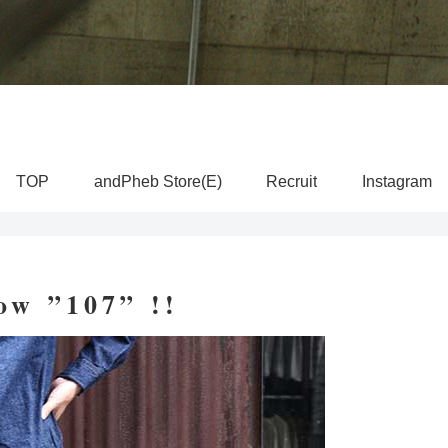
TOP
andPheb Store(E)
Recruit
Instagram
 ”107” !!